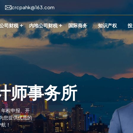
crcpahk@163.com
公司财税
内地公司财税
国际商务
知识产权
投
计师事务所
、年检申报、开
为您提供优质的
护航！