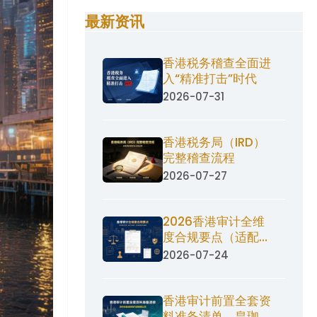
最新资讯
香港税务稽查全面进
入“精准打击”时代
2026-07-31
香港税务局（IRD）
完整稽查流程
2026-07-27
2026香港审计全维
度合规要点（适配
《公司条例》622
2026-07-24
章、H
香港审计前置全套资
料准备清单，皇珈财