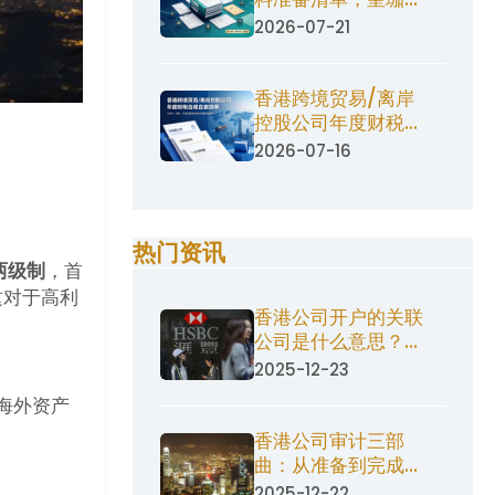
税为您厘清
2026-07-21
香港跨境贸易/离岸
控股公司年度财税合
规自查清单（适配2
2026-07-16
热门资讯
两级制
，首
这对于高利
香港公司开户的关联
公司是什么意思？必
须要提供吗？
2025-12-23
海外资产
香港公司审计三部
曲：从准备到完成的
合规指南
2025-12-22