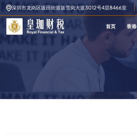
深圳市龙岗区坂田街道坂雪岗大道3012号4层8466室
首页
香港