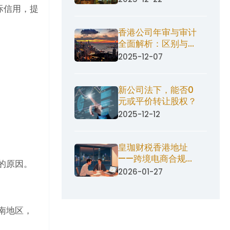
际信用，提
香港公司年审与审计
全面解析：区别与流
程一目了然
2025-12-07
新公司法下，能否0
元或平价转让股权？
2025-12-12
皇珈财税香港地址
——跨境电商合规运
的原因。
营的基石
2026-01-27
南地区，