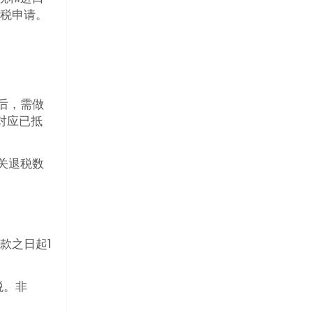
退税申请。
后，需做
对应已抵
关退税数
款之日起1
税。非