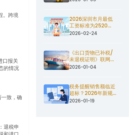
程。跨境
2026深圳市月最低
工资标准为2520
元，是广东省最高标
2026-02-24
准
《出口货物已补税/
未退税证明》联网核
进口报关
查新政下的企业
2026-01-04
态的情况
税务提醒销售额临近
超标？2026年新规
否一致，确
下的小规模纳税人应
2026-01-19
：退税申
税和进口