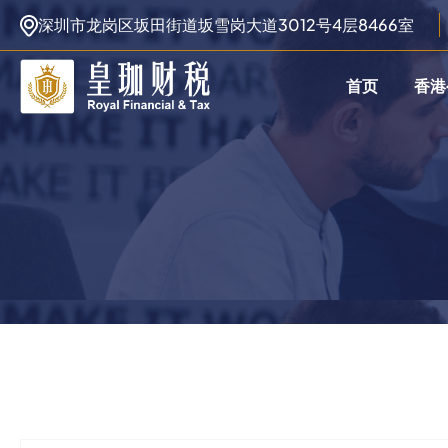
深圳市龙岗区坂田街道坂雪岗大道3012号4层8466室
首页
香港