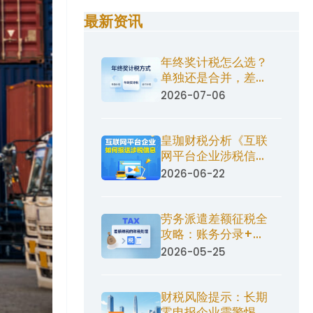
最新资讯
年终奖计税怎么选？
单独还是合并，差的
可能不止一点点
2026-07-06
皇珈财税分析《互联
网平台企业涉税信息
报送规定》
2026-06-22
劳务派遣差额征税全
攻略：账务分录+申
报指引
2026-05-25
财税风险提示：长期
零申报企业需警惕开