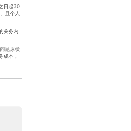
之日起30
税、且个人
的关务内
质问题原状
务成本，