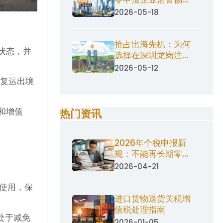
票功能受限
2026-05-18
抢占出海先机：为何
状态，并
选择在深圳龙岗注册
公司做跨境电商？
2026-05-12
货复运出境
和增值
热门资讯
2026年个税申报新
规：不能再长期零申
报
2026-04-21
使用，保
进口货物退货关税增
值税处理指南
处于减免
2026-01-05